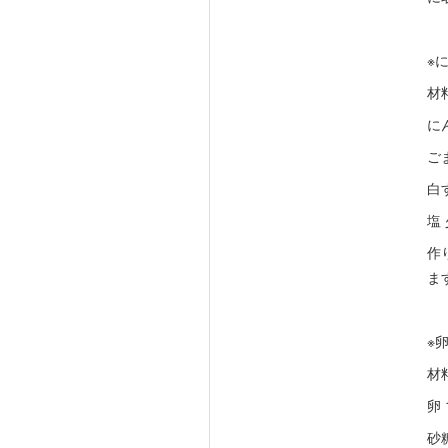
※
材
に
ご
白
塩
作
ま
※
材
卵 
砂