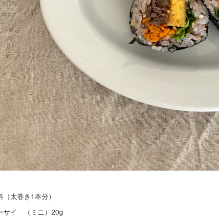
料（太巻き1本分）
ーサイ （ミニ）20g