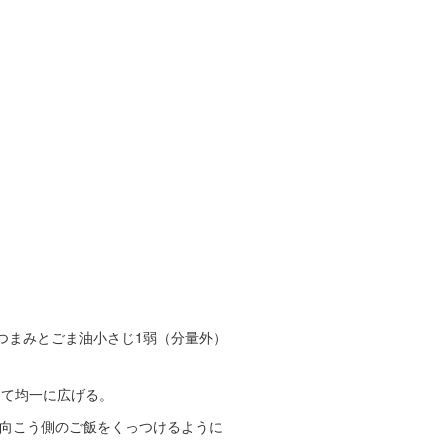
つまみとごま油小さじ1弱（分量外）
けて均一に広げる。
と向こう側のご飯をくっつけるように