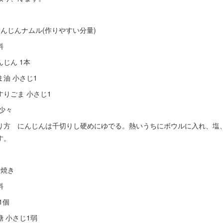
にんじんナムル(作りやすい分量)
料
んじん 1本
ま油 小さじ1
すりごま 小さじ1
 少々
り方 にんじんは千切りし硬めにゆでる。熱いうちにボウルに入れ、塩
す。
卵焼き
料
1個
糖 小さじ1弱