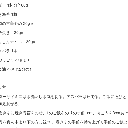
飯 1杯分(160g）
き海苔 1枚
肉の甘辛炒め 30g ※
子焼き 20g※
んじんナムル 20g※
スパラ 1本
炒りごま 小さじ1
ま油 小さじ2分の1
り方
. ターサイミニは水洗いし水気を切る。アスパラは茹でる。ご飯に塩ひと
加え混ぜる。
. 巻きすに焼き海苔をのせ、1のご飯をのりの手前1cm、向こうを3cmあ
. 具を真ん中より下の方に並べ.、巻きすの手前を持ち上げて手前のご飯