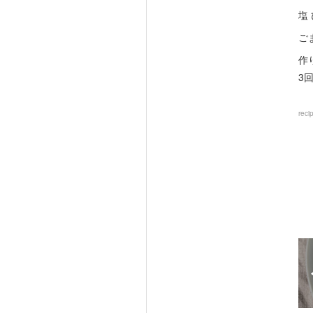
塩
ご
作
3
reci