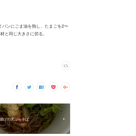
イパンにごま油を熱し、たまごを2〜
具材と同じ大きさに切る。
揚げの天ぷらそば