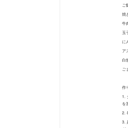
ご
焼
牛
玉
に
ア
白
ご
作
1
を
2
3