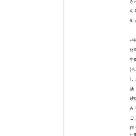
ぎ
4
5
※
材
牛
(
し
酒
砂
み
ご
作
に