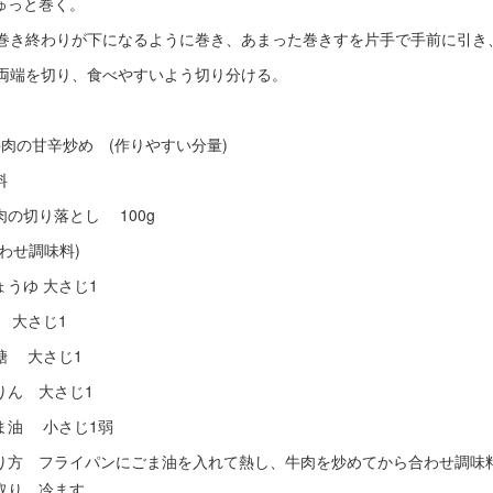
ゅっと巻く。
. 巻き終わりが下になるように巻き、あまった巻きすを片手で手前に引
. 両端を切り、食べやすいよう切り分ける。
牛肉の甘辛炒め (作りやすい分量)
料
肉の切り落とし 100g
合わせ調味料)
ょうゆ 大さじ1
 大さじ1
糖 大さじ1
りん 大さじ1
ま油 小さじ1弱
り方 フライパンにごま油を入れて熱し、牛肉を炒めてから合わせ調味
取り、冷ます。