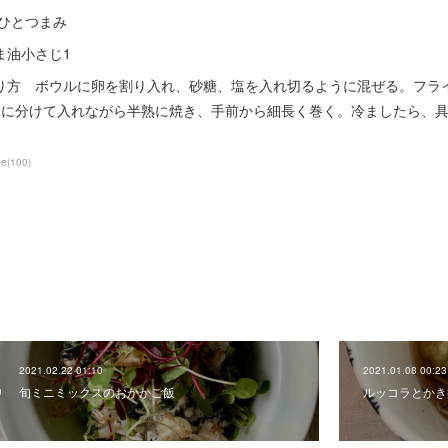
 ひとつまみ
ま油小さじ1
り方 ボウルに卵を割り入れ、砂糖、塩を入れ切るように混ぜる。フラ
回に分けて入れながら半熟に焼き、手前から細長く巻く。冷ましたら、
pe
(
100
)
2021.02.22 01:10
2021.01.08 00:23
旬ミニミックスのおかかご飯
ルッコラとかき